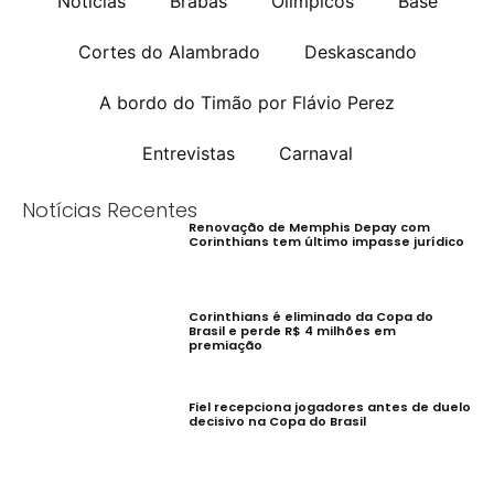
Notícias
Brabas
Olímpicos
Base
Cortes do Alambrado
Deskascando
A bordo do Timão por Flávio Perez
Entrevistas
Carnaval
Notícias Recentes
Renovação de Memphis Depay com
Corinthians tem último impasse jurídico
Corinthians é eliminado da Copa do
Brasil e perde R$ 4 milhões em
premiação
Fiel recepciona jogadores antes de duelo
decisivo na Copa do Brasil