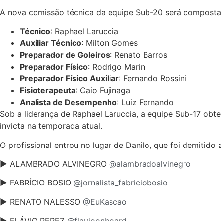
A nova comissão técnica da equipe Sub-20 será composta
Técnico
: Raphael Laruccia
Auxiliar Técnico
: Milton Gomes
Preparador de Goleiros
: Renato Barros
Preparador Físico
: Rodrigo Marin
Preparador Físico Auxiliar
: Fernando Rossini
Fisioterapeuta
: Caio Fujinaga
Analista de Desempenho
: Luiz Fernando
Sob a liderança de Raphael Laruccia, a equipe Sub-17 obt
invicta na temporada atual.
O profissional entrou no lugar de Danilo, que foi demitido 
► ALAMBRADO ALVINEGRO
@alambradoalvinegro
► FABRÍCIO BOSIO
@jornalista_fabriciobosio
► RENATO NALESSO
@EuKascao
► FLÁVIO PEREZ
@flavioonboard