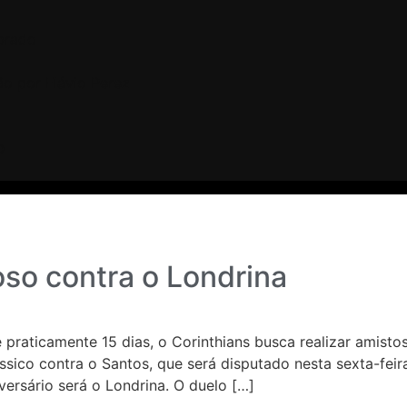
brado
o por Flávio Perez
O
oso contra o Londrina
 praticamente 15 dias, o Corinthians busca realizar amist
ico contra o Santos, que será disputado nesta sexta-feira 
rsário será o Londrina. O duelo […]