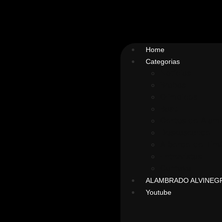
Home
Categorias
Notícias
Brabas
Olímpicos
Base
Cortes do Alam
Deskascando
A bordo do Timã
Entrevistas
Carnaval
ALAMBRADO ALVINEG
Youtube