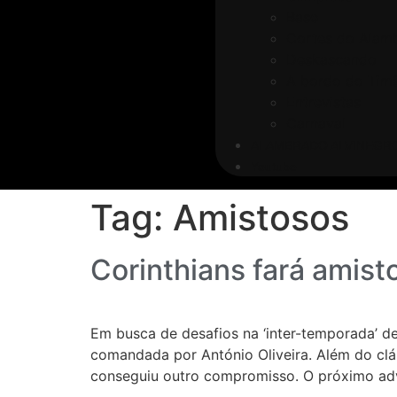
Base
Cortes do Alam
Deskascando
A bordo do Timã
Entrevistas
Carnaval
ALAMBRADO ALVINEGR
Youtube
Tag:
Amistosos
Corinthians fará amist
Em busca de desafios na ‘inter-temporada’ de
comandada por António Oliveira. Além do cláss
conseguiu outro compromisso. O próximo adve