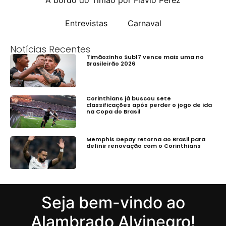
A bordo do Timão por Flávio Perez
Entrevistas
Carnaval
Notícias Recentes
Timãozinho Sub17 vence mais uma no
Brasileirão 2026
Corinthians já buscou sete
classificações após perder o jogo de ida
na Copa do Brasil
Memphis Depay retorna ao Brasil para
definir renovação com o Corinthians
Seja bem-vindo ao
Alambrado Alvinegro!