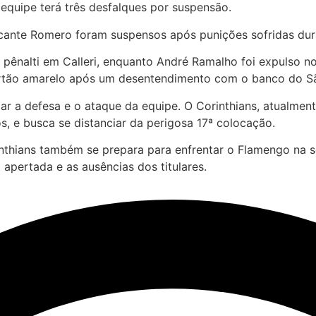
 equipe terá três desfalques por suspensão.
tacante Romero foram suspensos após punições sofridas du
r pênalti em Calleri, enquanto André Ramalho foi expulso
cartão amarelo após um desentendimento com o banco do S
ar a defesa e o ataque da equipe. O Corinthians, atualmen
os, e busca se distanciar da perigosa 17ª colocação.
thians também se prepara para enfrentar o Flamengo na se
apertada e as ausências dos titulares.