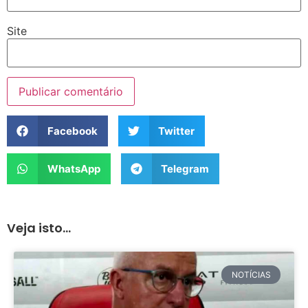
Site
Facebook
Twitter
WhatsApp
Telegram
Veja isto...
NOTÍCIAS