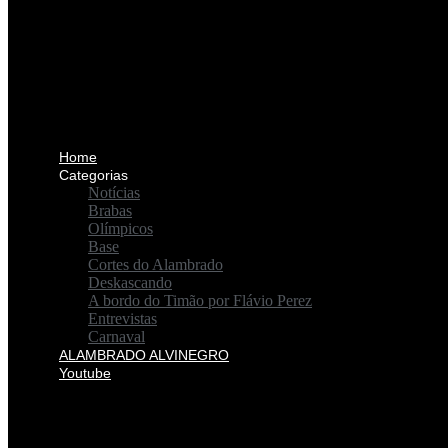
Home
Categorias
Notícias
Brabas
Olímpicos
Base
Cortes do Alambrado
Deskascando
A bordo do Timão por Flávio Perez
Entrevistas
Carnaval
ALAMBRADO ALVINEGRO
Youtube