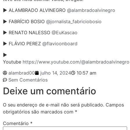
► ALAMBRADO ALVINEGRO
@alambradoalvinegro
► FABRÍCIO BOSIO
@jornalista_fabriciobosio
► RENATO NALESSO
@EuKascao
► FLÁVIO PEREZ
@flavioonboard
►
Youtube
https://www.youtube.com/@alambradoalvinegro
alambrad00
julho 14, 2024
10:57 am
Sem Comentários
Deixe um comentário
O seu endereço de e-mail não será publicado.
Campos
obrigatórios são marcados com
*
Comentário
*