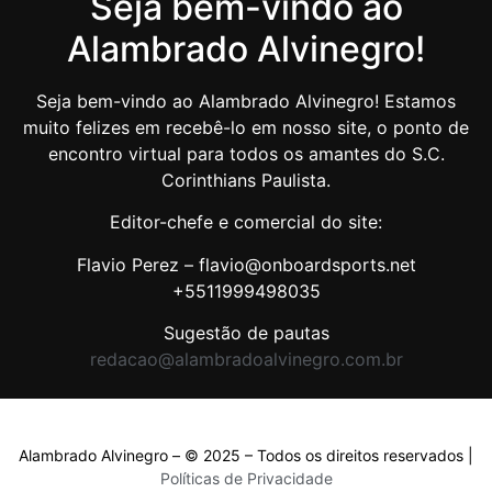
Seja bem-vindo ao
Alambrado Alvinegro!
Seja bem-vindo ao Alambrado Alvinegro! Estamos
muito felizes em recebê-lo em nosso site, o ponto de
encontro virtual para todos os amantes do S.C.
Corinthians Paulista.
Editor-chefe e comercial do site:
Flavio Perez – flavio@onboardsports.net
+5511999498035
Sugestão de pautas
redacao@alambradoalvinegro.com.br
Alambrado Alvinegro – © 2025 – Todos os direitos reservados |
Políticas de Privacidade