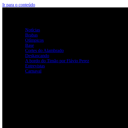
Ir para o conteúdo
Home
Categorias
Notícias
Brabas
Olímpicos
Base
Cortes do Alambrado
Deskascando
A bordo do Timão por Flávio Perez
Entrevistas
Carnaval
ALAMBRADO ALVINEGRO
Youtube