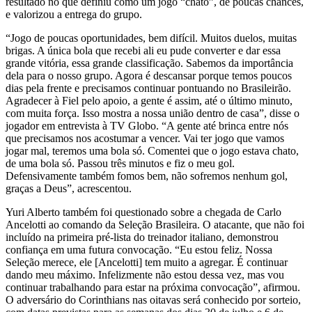
resultado no que definiu como um jogo “chato”, de poucas chances,
e valorizou a entrega do grupo.
“Jogo de poucas oportunidades, bem difícil. Muitos duelos, muitas
brigas. A única bola que recebi ali eu pude converter e dar essa
grande vitória, essa grande classificação. Sabemos da importância
dela para o nosso grupo. Agora é descansar porque temos poucos
dias pela frente e precisamos continuar pontuando no Brasileirão.
Agradecer à Fiel pelo apoio, a gente é assim, até o último minuto,
com muita força. Isso mostra a nossa união dentro de casa”, disse o
jogador em entrevista à TV Globo. “A gente até brinca entre nós
que precisamos nos acostumar a vencer. Vai ter jogo que vamos
jogar mal, teremos uma bola só. Comentei que o jogo estava chato,
de uma bola só. Passou três minutos e fiz o meu gol.
Defensivamente também fomos bem, não sofremos nenhum gol,
graças a Deus”, acrescentou.
Yuri Alberto também foi questionado sobre a chegada de Carlo
Ancelotti ao comando da Seleção Brasileira. O atacante, que não foi
incluído na primeira pré-lista do treinador italiano, demonstrou
confiança em uma futura convocação. “Eu estou feliz. Nossa
Seleção merece, ele [Ancelotti] tem muito a agregar. É continuar
dando meu máximo. Infelizmente não estou dessa vez, mas vou
continuar trabalhando para estar na próxima convocação”, afirmou.
O adversário do Corinthians nas oitavas será conhecido por sorteio,