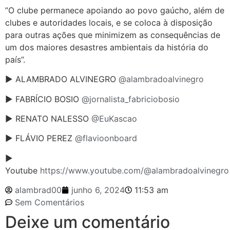
”O clube permanece apoiando ao povo gaúcho, além de
clubes e autoridades locais, e se coloca à disposição
para outras ações que minimizem as consequências de
um dos maiores desastres ambientais da história do
país”.
► ALAMBRADO ALVINEGRO
@alambradoalvinegro
► FABRÍCIO BOSIO
@jornalista_fabriciobosio
► RENATO NALESSO
@EuKascao
► FLÁVIO PEREZ
@flavioonboard
►
Youtube
https://www.youtube.com/@alambradoalvinegro
alambrad00
junho 6, 2024
11:53 am
Sem Comentários
Deixe um comentário