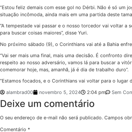
“Estou feliz demais com esse gol no Dérbi. Não é só um jog
situação incômoda, ainda mais em uma partida deste taman
”A tempestade vai passar e o nosso torcedor vai voltar a s
para buscar coisas maiores”, disse Yuri.
No próximo sábado (9), o Corinthians vai até a Bahia enfr
“Vai ser mais uma final, mais uma decisão. É confronto dir
respeito ao nosso adversário, vamos lá para buscar a vitó
comemorar hoje, mas, amanhã, já é dia de trabalho duro”.
”Estamos focados, e o Corinthians vai voltar para o lugar de
alambrad00
novembro 5, 2024
2:04 pm
Sem Com
Deixe um comentário
O seu endereço de e-mail não será publicado.
Campos obr
Comentário
*