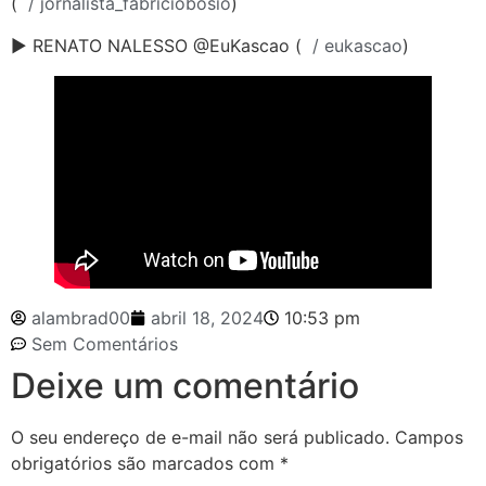
(
/ jornalista_fabriciobosio
)
► RENATO NALESSO @EuKascao (
/ eukascao
)
alambrad00
abril 18, 2024
10:53 pm
Sem Comentários
Deixe um comentário
O seu endereço de e-mail não será publicado.
Campos
obrigatórios são marcados com
*