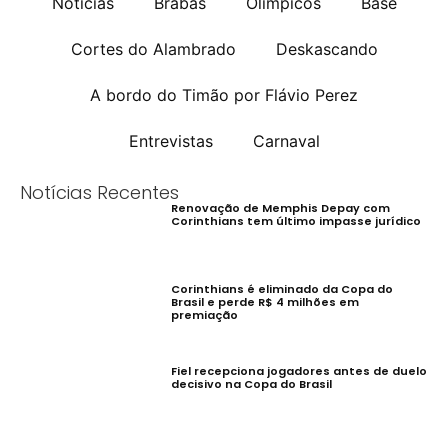
Notícias
Brabas
Olímpicos
Base
Cortes do Alambrado
Deskascando
A bordo do Timão por Flávio Perez
Entrevistas
Carnaval
Notícias Recentes
Renovação de Memphis Depay com
Corinthians tem último impasse jurídico
Corinthians é eliminado da Copa do
Brasil e perde R$ 4 milhões em
premiação
Fiel recepciona jogadores antes de duelo
decisivo na Copa do Brasil