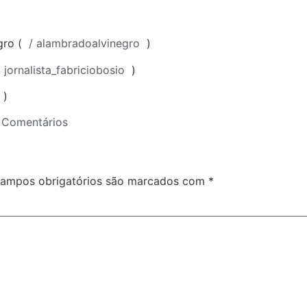
ro (
/ alambradoalvinegro
)
 jornalista_fabriciobosio
)
o
)
Comentários
ampos obrigatórios são marcados com
*