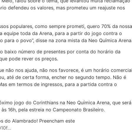
 Melo, falou sobre o tema, que levantou muita reclamação
rio defendeu os valores, mas prometeu um reajuste nos
ressos populares, como sempre prometi, quero 70% da noss
 equipe toda da Arena, para a partir do jogo contra o
o para o povo”, disse na zona mista da Neo Química Arena
o baixo número de presentes por conta do horário da
 que pode rever os preços.
ue não nos ajuda, não nos favorece, é um horário comercial
u, até de certa forma, encher no segundo tempo. Não é
Mas em termos de ingressos, para a partida contra o
óximo jogo do Corinthians na Neo Química Arena, que será
às 16h, pela estreia no Campeonato Brasileiro.
os do Alambrado! Preencham este
010f…