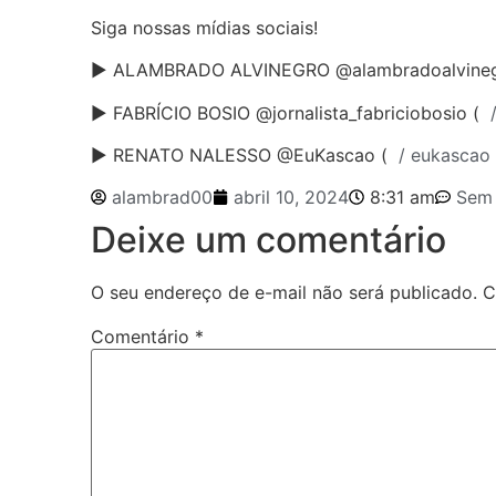
Siga nossas mídias sociais!
► ALAMBRADO ALVINEGRO @alambradoalvineg
► FABRÍCIO BOSIO @jornalista_fabriciobosio (
/
► RENATO NALESSO @EuKascao (
/ eukasca
alambrad00
abril 10, 2024
8:31 am
Sem 
Deixe um comentário
O seu endereço de e-mail não será publicado.
C
Comentário
*