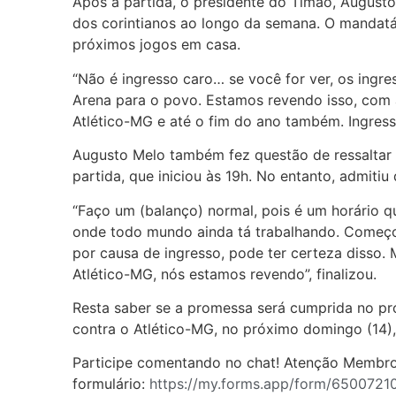
Após a partida, o presidente do Timão, Augusto
dos corintianos ao longo da semana. O mandatá
próximos jogos em casa.
“Não é ingresso caro… se você for ver, os ing
Arena para o povo. Estamos revendo isso, com a
Atlético-MG e até o fim do ano também. Ingress
Augusto Melo também fez questão de ressaltar 
partida, que iniciou às 19h. No entanto, admitiu
“Faço um (balanço) normal, pois é um horário q
onde todo mundo ainda tá trabalhando. Começo
por causa de ingresso, pode ter certeza disso. 
Atlético-MG, nós estamos revendo”, finalizou.
Resta saber se a promessa será cumprida no pr
contra o Atlético-MG, no próximo domingo (14), 
Participe comentando no chat! Atenção Membr
formulário:
https://my.forms.app/form/6500721