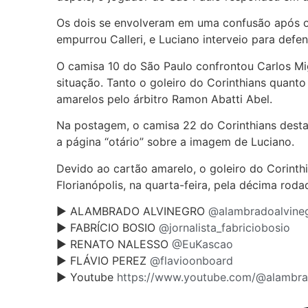
Os dois se envolveram em uma confusão após o 
empurrou Calleri, e Luciano interveio para defe
O camisa 10 do São Paulo confrontou Carlos Mi
situação. Tanto o goleiro do Corinthians quant
amarelos pelo árbitro Ramon Abatti Abel.
Na postagem, o camisa 22 do Corinthians desta
a página “otário” sobre a imagem de Luciano.
Devido ao cartão amarelo, o goleiro do Corinthi
Florianópolis, na quarta-feira, pela décima roda
► ALAMBRADO ALVINEGRO
@alambradoalvine
► FABRÍCIO BOSIO
@jornalista_fabriciobosio
► RENATO NALESSO
@EuKascao
► FLÁVIO PEREZ
@flavioonboard
► Youtube
https://www.youtube.com/@alambra