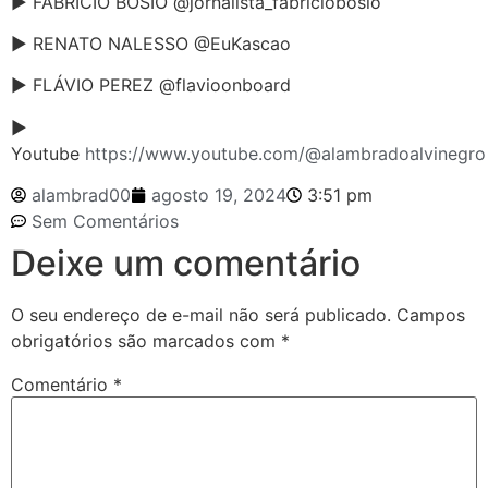
► FABRÍCIO BOSIO @jornalista_fabriciobosio
► RENATO NALESSO @EuKascao
► FLÁVIO PEREZ @flavioonboard
►
Youtube
https://www.youtube.com/@alambradoalvinegro
alambrad00
agosto 19, 2024
3:51 pm
Sem Comentários
Deixe um comentário
O seu endereço de e-mail não será publicado.
Campos
obrigatórios são marcados com
*
Comentário
*