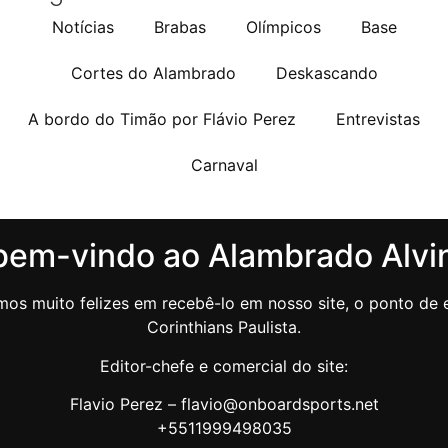
Notícias
Brabas
Olímpicos
Base
Cortes do Alambrado
Deskascando
A bordo do Timão por Flávio Perez
Entrevistas
Carnaval
bem-vindo ao Alambrado Alvi
os muito felizes em recebê-lo em nosso site, o ponto de e
Corinthians Paulista.
Editor-chefe e comercial do site:
Flavio Perez – flavio@onboardsports.net
+5511999498035