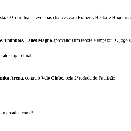
sta. O Corinthians teve boas chances com Romero, Héctor e Hugo, mas 
os
4 minutos
,
Talles Magno
aproveitou um rebote e empatou. O jogo se
até o apito final.
mica Arena
, contra o
Velo Clube
, pela 2ª rodada do Paulistão.
ão marcados com
*