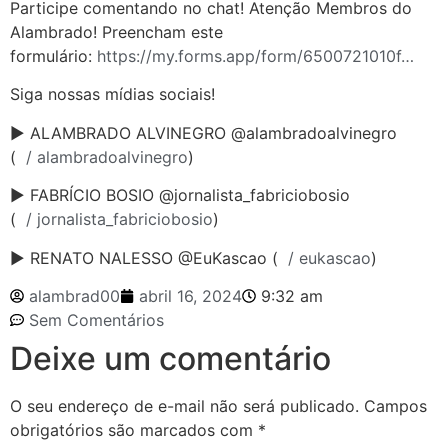
Participe comentando no chat! Atenção Membros do
Alambrado! Preencham este
formulário:
https://my.forms.app/form/6500721010f…
Siga nossas mídias sociais!
► ALAMBRADO ALVINEGRO @alambradoalvinegro
(
/ alambradoalvinegro
)
► FABRÍCIO BOSIO @jornalista_fabriciobosio
(
/ jornalista_fabriciobosio
)
► RENATO NALESSO @EuKascao (
/ eukascao
)
alambrad00
abril 16, 2024
9:32 am
Sem Comentários
Deixe um comentário
O seu endereço de e-mail não será publicado.
Campos
obrigatórios são marcados com
*