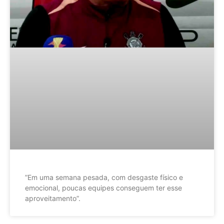
”Em uma semana pesada, com desgaste físico e
emocional, poucas equipes conseguem ter esse
aproveitamento”.