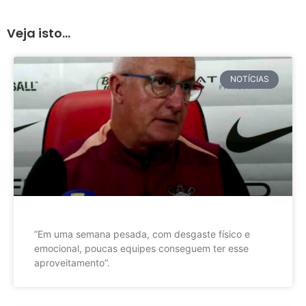
Veja isto...
NOTÍCIAS
”Em uma semana pesada, com desgaste físico e
emocional, poucas equipes conseguem ter esse
aproveitamento”.