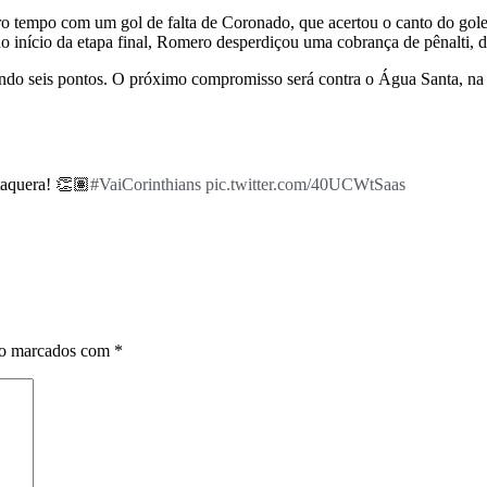
eiro tempo com um gol de falta de Coronado, que acertou o canto do g
o início da etapa final, Romero desperdiçou uma cobrança de pênalti, d
do seis pontos. O próximo compromisso será contra o Água Santa, na q
taquera! 👏🏽
#VaiCorinthians
pic.twitter.com/40UCWtSaas
ão marcados com
*