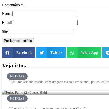
Comentário
*
Nome
E-mail
Site
Facebook
Twitter
WhatsApp
Veja isto...
NOTÍCIAS
”Em uma semana pesada, com desgaste físico e emocional, poucas equip
NOTÍCIAS
”O que nos faz viver grandes momentos é a constância”.