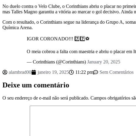
No duelo contra o Velo Clube, o Corinthians abriu o placar no prim
mas Talles Magno garantiu a vitória ao marcar o gol decisivo. Ainda n
Com o resultado, o Corinthians segue na liderança do Grupo A, soman
Química Arena.
IGOR CORONADO!!! 7️⃣7️⃣⚽️
O meia cobrou a falta com maestria e abriu o placar em I
— Corinthians (@Corinthians)
January 20, 2025
alambrad00
janeiro 19, 2025
11:22 pm
Sem Comentários
Deixe um comentário
O seu endereço de e-mail não será publicado.
Campos obrigatórios s