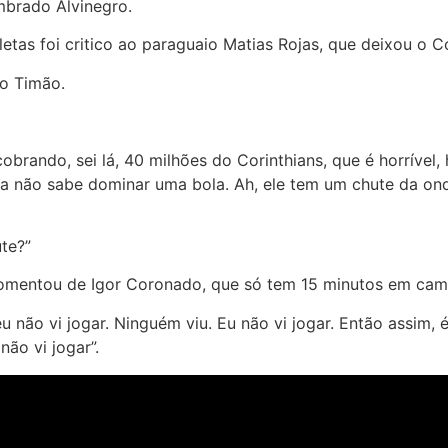
mbrado Alvinegro.
etas foi critico ao paraguaio Matias Rojas, que deixou o 
lo Timão.
brando, sei lá, 40 milhões do Corinthians, que é horrível, h
cara não sabe dominar uma bola. Ah, ele tem um chute da on
te?”
mentou de Igor Coronado, que só tem 15 minutos em campo
não vi jogar. Ninguém viu. Eu não vi jogar. Então assim, é
ão vi jogar”.