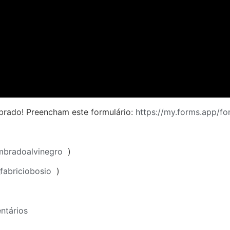
rado! Preencham este formulário:
https://my.forms.app/f
mbradoalvinegro
)
_fabriciobosio
)
tários