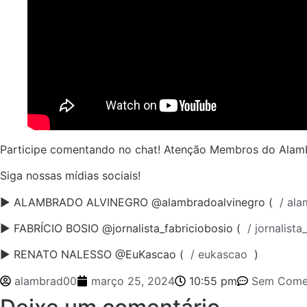
Participe comentando no chat! Atenção Membros do Alamb
Siga nossas mídias sociais!
► ALAMBRADO ALVINEGRO @alambradoalvinegro (
/ ala
► FABRÍCIO BOSIO @jornalista_fabriciobosio (
/ jornalista
► RENATO NALESSO @EuKascao (
/ eukascao
)
alambrad00
março 25, 2024
10:55 pm
Sem Comen