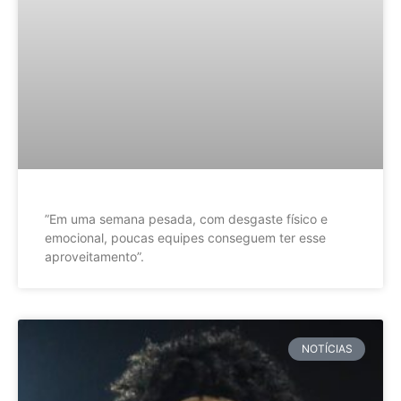
”Em uma semana pesada, com desgaste físico e
emocional, poucas equipes conseguem ter esse
aproveitamento”.
NOTÍCIAS