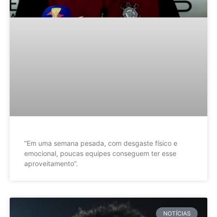
”Em uma semana pesada, com desgaste físico e
emocional, poucas equipes conseguem ter esse
aproveitamento”.
NOTÍCIAS