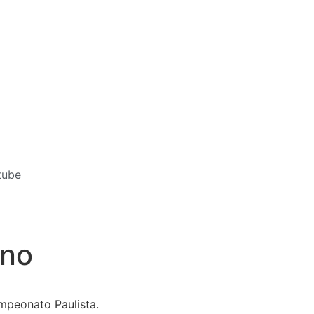
tube
ino
mpeonato Paulista.