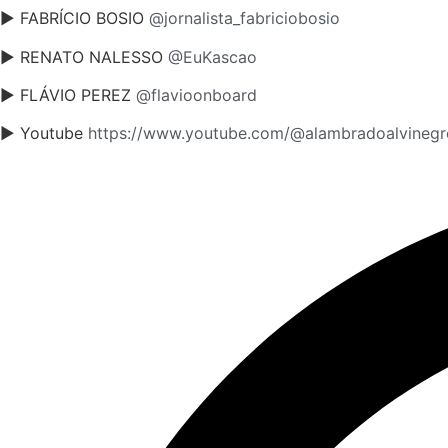
► FABRÍCIO BOSIO
@jornalista_fabriciobosio
► RENATO NALESSO
@EuKascao
► FLÁVIO PEREZ
@flavioonboard
► Youtube
https://www.youtube.com/@alambradoalvinegr