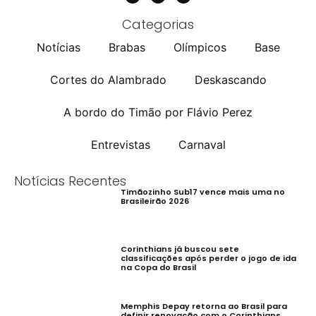
Categorias
Notícias
Brabas
Olímpicos
Base
Cortes do Alambrado
Deskascando
A bordo do Timão por Flávio Perez
Entrevistas
Carnaval
Notícias Recentes
Timãozinho Sub17 vence mais uma no
Brasileirão 2026
Corinthians já buscou sete
classificações após perder o jogo de ida
na Copa do Brasil
Memphis Depay retorna ao Brasil para
definir renovação com o Corinthians