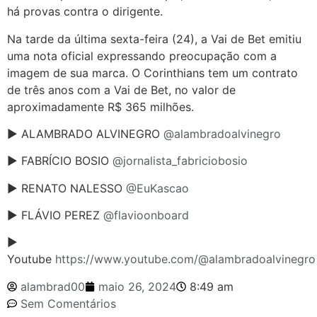
há provas contra o dirigente.
Na tarde da última sexta-feira (24), a Vai de Bet emitiu
uma nota oficial expressando preocupação com a
imagem de sua marca. O Corinthians tem um contrato
de três anos com a Vai de Bet, no valor de
aproximadamente R$ 365 milhões.
► ALAMBRADO ALVINEGRO
@alambradoalvinegro
► FABRÍCIO BOSIO
@jornalista_fabriciobosio
► RENATO NALESSO
@EuKascao
► FLÁVIO PEREZ
@flavioonboard
►
Youtube
https://www.youtube.com/@alambradoalvinegro
alambrad00
maio 26, 2024
8:49 am
Sem Comentários