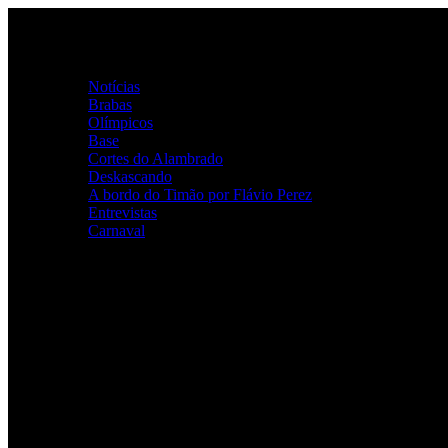
Ir
para
o
Home
conteúdo
Categorias
Notícias
Brabas
Olímpicos
Base
Cortes do Alambrado
Deskascando
A bordo do Timão por Flávio Perez
Entrevistas
Carnaval
ALAMBRADO ALVINEGRO
Youtube