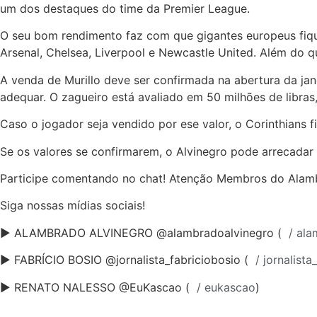
um dos destaques do time da Premier League.
O seu bom rendimento faz com que gigantes europeus fique
Arsenal, Chelsea, Liverpool e Newcastle United. Além do 
A venda de Murillo deve ser confirmada na abertura da jan
adequar. O zagueiro está avaliado em 50 milhões de libras
Caso o jogador seja vendido por ese valor, o Corinthians 
Se os valores se confirmarem, o Alvinegro pode arrecadar 
Participe comentando no chat! Atenção Membros do Alamb
Siga nossas mídias sociais!
► ALAMBRADO ALVINEGRO @alambradoalvinegro (
/ ala
► FABRÍCIO BOSIO @jornalista_fabriciobosio (
/ jornalista
► RENATO NALESSO @EuKascao (
/ eukascao
)