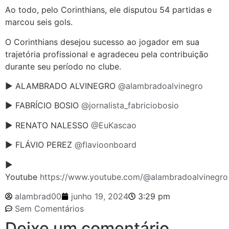
Ao todo, pelo Corinthians, ele disputou 54 partidas e
marcou seis gols.
O Corinthians desejou sucesso ao jogador em sua
trajetória profissional e agradeceu pela contribuição
durante seu período no clube.
► ALAMBRADO ALVINEGRO
@alambradoalvinegro
► FABRÍCIO BOSIO
@jornalista_fabriciobosio
► RENATO NALESSO
@EuKascao
► FLÁVIO PEREZ
@flavioonboard
►
Youtube
https://www.youtube.com/@alambradoalvinegro
alambrad00
junho 19, 2024
3:29 pm
Sem Comentários
Deixe um comentário