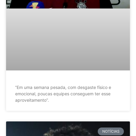
”Em uma semana pesada, com desgaste físico e
emocional, poucas equipes conseguem ter esse
aproveitamento”.
NOTÍCIAS