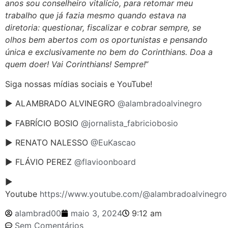
anos sou conselheiro vitalício, para retomar meu
trabalho que já fazia mesmo quando estava na
diretoria: questionar, fiscalizar e cobrar sempre, se
olhos bem abertos com os oportunistas e pensando
única e exclusivamente no bem do Corinthians. Doa a
quem doer! Vai Corinthians! Sempre!
“
Siga nossas mídias sociais e YouTube!
► ALAMBRADO ALVINEGRO
@alambradoalvinegro
► FABRÍCIO BOSIO
@jornalista_fabriciobosio
► RENATO NALESSO
@EuKascao
► FLÁVIO PEREZ
@flavioonboard
►
Youtube
https://www.youtube.com/@alambradoalvinegro
alambrad00
maio 3, 2024
9:12 am
Sem Comentários