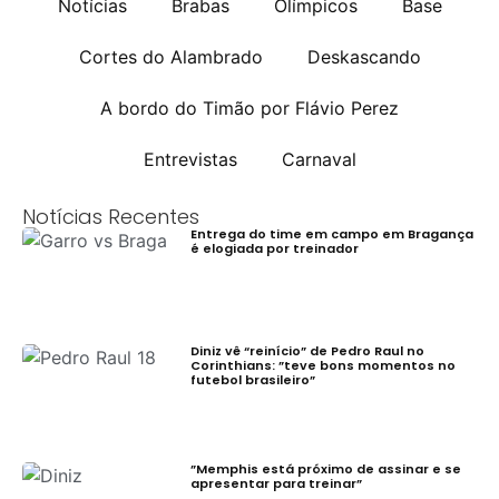
Notícias
Brabas
Olímpicos
Base
Cortes do Alambrado
Deskascando
A bordo do Timão por Flávio Perez
Entrevistas
Carnaval
Notícias Recentes
Entrega do time em campo em Bragança
é elogiada por treinador
Diniz vê “reinício” de Pedro Raul no
Corinthians: ”teve bons momentos no
futebol brasileiro”
”Memphis está próximo de assinar e se
apresentar para treinar”