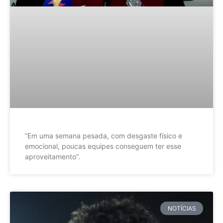
”Em uma semana pesada, com desgaste físico e
emocional, poucas equipes conseguem ter esse
aproveitamento”.
NOTÍCIAS