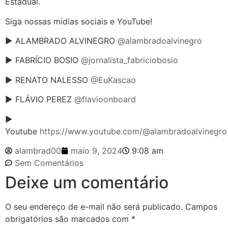
Estadual.
Siga nossas mídias sociais e YouTube!
► ALAMBRADO ALVINEGRO
@alambradoalvinegro
► FABRÍCIO BOSIO
@jornalista_fabriciobosio
► RENATO NALESSO
@EuKascao
► FLÁVIO PEREZ
@flavioonboard
►
Youtube
https://www.youtube.com/@alambradoalvinegro
alambrad00
maio 9, 2024
9:08 am
Sem Comentários
Deixe um comentário
O seu endereço de e-mail não será publicado.
Campos
obrigatórios são marcados com
*