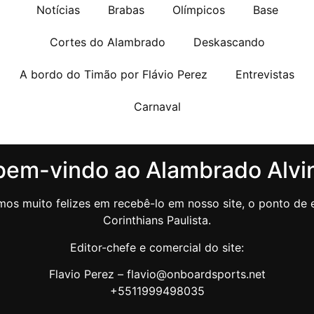
Notícias
Brabas
Olímpicos
Base
Cortes do Alambrado
Deskascando
A bordo do Timão por Flávio Perez
Entrevistas
Carnaval
bem-vindo ao Alambrado Alvi
os muito felizes em recebê-lo em nosso site, o ponto de e
Corinthians Paulista.
Editor-chefe e comercial do site:
Flavio Perez – flavio@onboardsports.net
+5511999498035