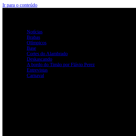
Ir para o conteúdo
Home
Categorias
Notícias
Brabas
Olímpicos
Base
Cortes do Alambrado
Deskascando
A bordo do Timão por Flávio Perez
Entrevistas
Carnaval
ALAMBRADO ALVINEGRO
Youtube