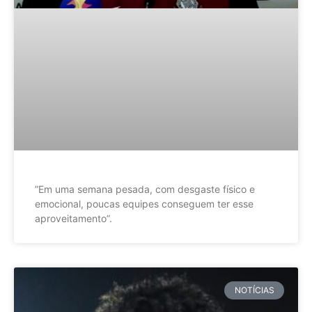
”Em uma semana pesada, com desgaste físico e
emocional, poucas equipes conseguem ter esse
aproveitamento”.
NOTÍCIAS