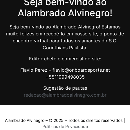
Seja bem-vindo ao
Alambrado Alvinegro!
Seja bem-vindo ao Alambrado Alvinegro! Estamos
muito felizes em recebê-lo em nosso site, o ponto de
encontro virtual para todos os amantes do S.C.
Corinthians Paulista.
Editor-chefe e comercial do site:
Flavio Perez – flavio@onboardsports.net
+5511999498035
Sugestão de pautas
redacao@alambradoalvinegro.com.br
Alambrado Alvinegro – © 2025 – Todos os direitos reservados |
Políticas de Privacidade