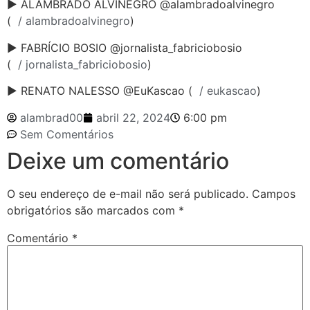
► ALAMBRADO ALVINEGRO @alambradoalvinegro
(
/ alambradoalvinegro
)
► FABRÍCIO BOSIO @jornalista_fabriciobosio
(
/ jornalista_fabriciobosio
)
► RENATO NALESSO @EuKascao (
/ eukascao
)
alambrad00
abril 22, 2024
6:00 pm
Sem Comentários
Deixe um comentário
O seu endereço de e-mail não será publicado.
Campos
obrigatórios são marcados com
*
Comentário
*