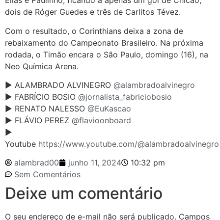
Elias e Paulinho, ficando a apenas um gol de Chicão,
dois de Róger Guedes e três de Carlitos Tévez.
Com o resultado, o Corinthians deixa a zona de
rebaixamento do Campeonato Brasileiro. Na próxima
rodada, o Timão encara o São Paulo, domingo (16), na
Neo Química Arena.
► ALAMBRADO ALVINEGRO
@alambradoalvinegro
► FABRÍCIO BOSIO
@jornalista_fabriciobosio
► RENATO NALESSO
@EuKascao
► FLÁVIO PEREZ
@flavioonboard
►
Youtube
https://www.youtube.com/@alambradoalvinegro
alambrad00
junho 11, 2024
10:32 pm
Sem Comentários
Deixe um comentário
O seu endereço de e-mail não será publicado.
Campos