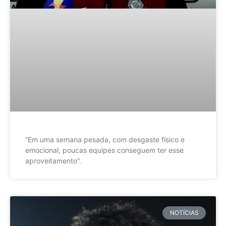
”Em uma semana pesada, com desgaste físico e
emocional, poucas equipes conseguem ter esse
aproveitamento”.
NOTÍCIAS