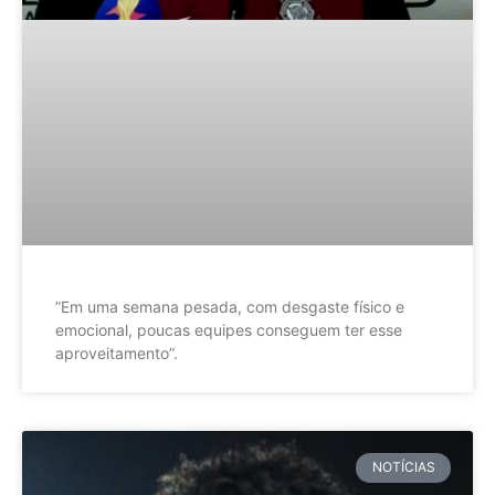
”Em uma semana pesada, com desgaste físico e
emocional, poucas equipes conseguem ter esse
aproveitamento”.
NOTÍCIAS