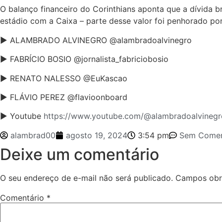
O balanço financeiro do Corinthians aponta que a dívida b
estádio com a Caixa – parte desse valor foi penhorado po
► ALAMBRADO ALVINEGRO @alambradoalvinegro
► FABRÍCIO BOSIO @jornalista_fabriciobosio
► RENATO NALESSO @EuKascao
► FLÁVIO PEREZ @flavioonboard
► Youtube
https://www.youtube.com/@alambradoalvinegr
alambrad00
agosto 19, 2024
3:54 pm
Sem Comen
Deixe um comentário
O seu endereço de e-mail não será publicado.
Campos obr
Comentário
*