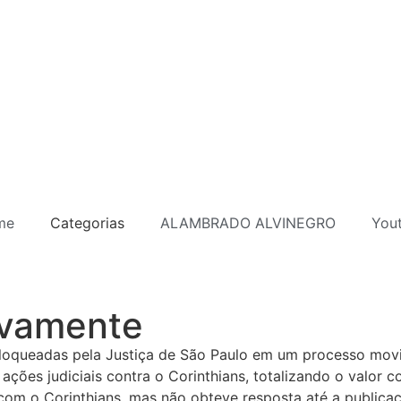
me
Categorias
ALAMBRADO ALVINEGRO
You
ovamente
 bloqueadas pela Justiça de São Paulo em um processo mov
ões judiciais contra o Corinthians, totalizando o valor c
om o Corinthians, mas não obteve resposta até a publicaç