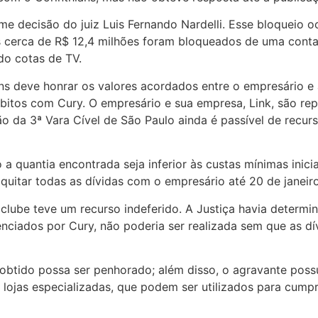
me decisão do juiz Luis Fernando Nardelli. Esse bloqueio 
ais cerca de R$ 12,4 milhões foram bloqueados de uma con
do cotas de TV.
ns deve honrar os valores acordados entre o empresário e
bitos com Cury. O empresário e sua empresa, Link, são rep
o da 3ª Vara Cível de São Paulo ainda é passível de recur
o a quantia encontrada seja inferior às custas mínimas in
 quitar todas as dívidas com o empresário até 20 de janeir
clube teve um recurso indeferido. A Justiça havia determ
enciados por Cury, não poderia ser realizada sem que as dí
obtido possa ser penhorado; além disso, o agravante possu
 lojas especializadas, que podem ser utilizados para cumpr