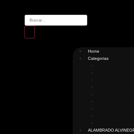
Home
Categorias
Notícias
Brabas
Olímpicos
Base
Cortes do Alam
Deskascando
A bordo do Timã
Entrevistas
Carnaval
ALAMBRADO ALVINEG