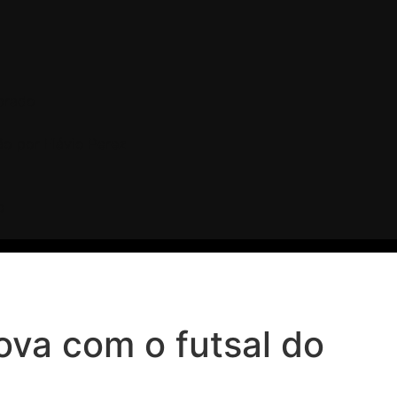
brado
o por Flávio Perez
O
va com o futsal do