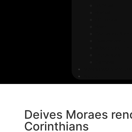
Notícias
Brabas
Olímpicos
Base
Cortes do Alam
Deskascando
A bordo do Timã
Entrevistas
Carnaval
ALAMBRADO ALVINEGR
Youtube
Deives Moraes reno
Corinthians