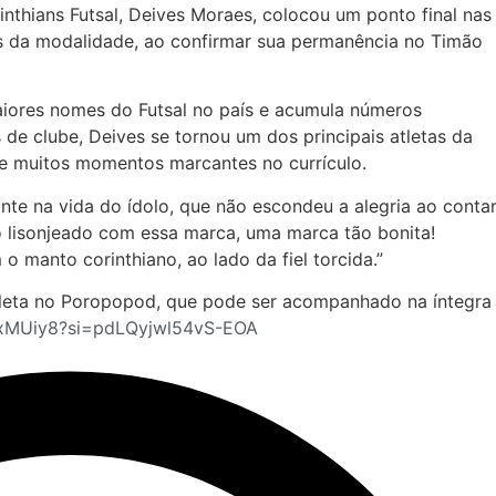
inthians Futsal, Deives Moraes, colocou um ponto final nas
s da modalidade, ao confirmar sua permanência no Timão
iores nomes do Futsal no país e acumula números
 de clube, Deives se tornou um dos principais atletas da
os e muitos momentos marcantes no currículo.
te na vida do ídolo, que não escondeu a alegria ao conta
to lisonjeado com essa marca, uma marca tão bonita!
manto corinthiano, ao lado da fiel torcida.”
atleta no Poropopod, que pode ser acompanhado na íntegra
fExMUiy8?si=pdLQyjwl54vS-EOA