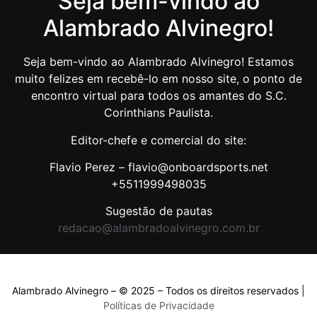
Seja bem-vindo ao
Alambrado Alvinegro!
Seja bem-vindo ao Alambrado Alvinegro! Estamos
muito felizes em recebê-lo em nosso site, o ponto de
encontro virtual para todos os amantes do S.C.
Corinthians Paulista.
Editor-chefe e comercial do site:
Flavio Perez – flavio@onboardsports.net
+5511999498035
Sugestão de pautas
redacao@alambradoalvinegro.com.br
Alambrado Alvinegro – © 2025 – Todos os direitos reservados |
Políticas de Privacidade