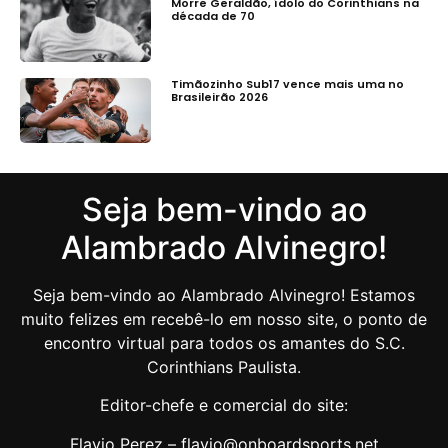
Morre Geraldão, ídolo do Corinthians na
década de 70
Timãozinho Sub17 vence mais uma no
Brasileirão 2026
Seja bem-vindo ao
Alambrado Alvinegro!
Seja bem-vindo ao Alambrado Alvinegro! Estamos
muito felizes em recebê-lo em nosso site, o ponto de
encontro virtual para todos os amantes do S.C.
Corinthians Paulista.
Editor-chefe e comercial do site:
Flavio Perez – flavio@onboardsports.net