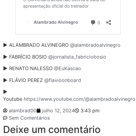
► ALAMBRADO ALVINEGRO
@alambradoalvinegro
► FABRÍCIO BOSIO
@jornalista_fabriciobosio
► RENATO NALESSO
@EuKascao
► FLÁVIO PEREZ
@flavioonboard
►
Youtube
https://www.youtube.com/@alambradoalvinegro
alambrad00
julho 12, 2024
3:43 pm
Sem Comentários
Deixe um comentário