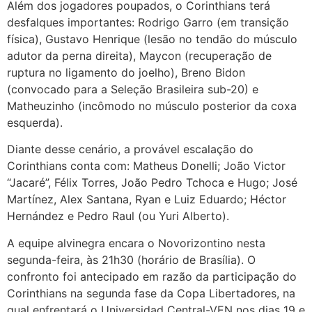
Além dos jogadores poupados, o Corinthians terá
desfalques importantes: Rodrigo Garro (em transição
física), Gustavo Henrique (lesão no tendão do músculo
adutor da perna direita), Maycon (recuperação de
ruptura no ligamento do joelho), Breno Bidon
(convocado para a Seleção Brasileira sub-20) e
Matheuzinho (incômodo no músculo posterior da coxa
esquerda).
Diante desse cenário, a provável escalação do
Corinthians conta com: Matheus Donelli; João Victor
“Jacaré”, Félix Torres, João Pedro Tchoca e Hugo; José
Martínez, Alex Santana, Ryan e Luiz Eduardo; Héctor
Hernández e Pedro Raul (ou Yuri Alberto).
A equipe alvinegra encara o Novorizontino nesta
segunda-feira, às 21h30 (horário de Brasília). O
confronto foi antecipado em razão da participação do
Corinthians na segunda fase da Copa Libertadores, na
qual enfrentará o Universidad Central-VEN nos dias 19 e