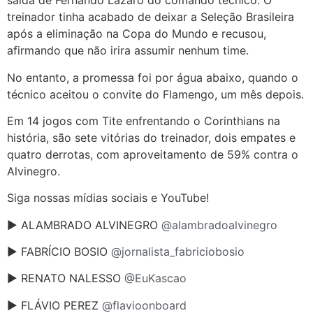
saída de Fernando Lázaro do comando técnico. O
treinador tinha acabado de deixar a Seleção Brasileira
após a eliminação na Copa do Mundo e recusou,
afirmando que não irira assumir nenhum time.
No entanto, a promessa foi por água abaixo, quando o
técnico aceitou o convite do Flamengo, um mês depois.
Em 14 jogos com Tite enfrentando o Corinthians na
história, são sete vitórias do treinador, dois empates e
quatro derrotas, com aproveitamento de 59% contra o
Alvinegro.
Siga nossas mídias sociais e YouTube!
► ALAMBRADO ALVINEGRO
@alambradoalvinegro
► FABRÍCIO BOSIO
@jornalista_fabriciobosio
► RENATO NALESSO
@EuKascao
► FLÁVIO PEREZ
@flavioonboard