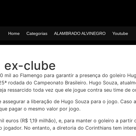
Home
Categorias
ALAMBRADO ALVINEGRO
Youtube
a ex-clube
0 mil ao Flamengo para garantir a presença do goleiro Hug
a 25ª rodada do Campeonato Brasileiro. Hugo Souza, atualm
ja ressarcido toda vez que ele jogue contra seu time de o
o e assegurar a liberação de Hugo Souza para o jogo. Cas
á que pagar o mesmo valor por jogo.
euros (R$ 1,19 milhão), e, para manter o goleiro a partir 
o jogador. No entanto, a diretoria do Corinthians tem int