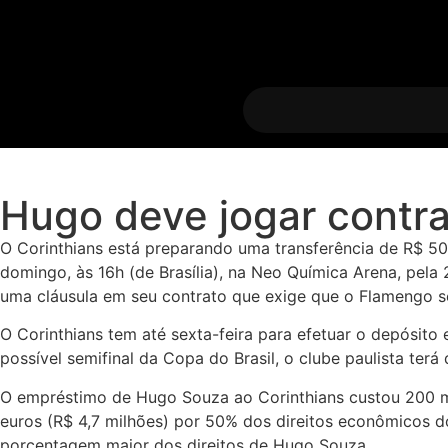
Hugo deve jogar contr
O Corinthians está preparando uma transferência de R$ 50
domingo, às 16h (de Brasília), na Neo Química Arena, pel
uma cláusula em seu contrato que exige que o Flamengo se
O Corinthians tem até sexta-feira para efetuar o depósit
possível semifinal da Copa do Brasil, o clube paulista ter
O empréstimo de Hugo Souza ao Corinthians custou 200 mil 
euros (R$ 4,7 milhões) por 50% dos direitos econômicos d
porcentagem maior dos direitos de Hugo Souza.